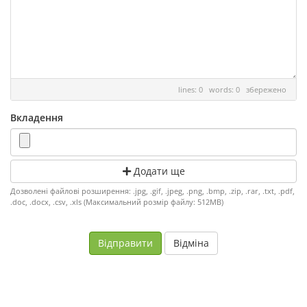
lines: 0 words: 0
збережено
Вкладення
Додати ще
Дозволені файлові розширення: .jpg, .gif, .jpeg, .png, .bmp, .zip, .rar, .txt, .pdf,
.doc, .docx, .csv, .xls (Максимальний розмір файлу: 512MB)
Відміна