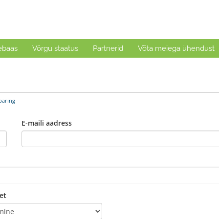
ebaas
Võrgu staatus
Partnerid
Võta meiega ühendust
päring
E-maili aadress
et