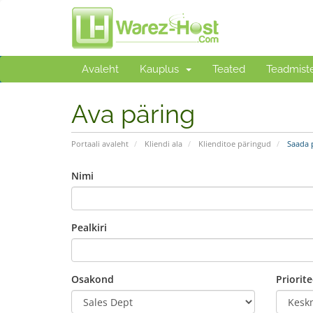
Avaleht
Kauplus
Teated
Teadmist
Ava päring
Portaali avaleht
Kliendi ala
Klienditoe päringud
Saada 
Nimi
Pealkiri
Osakond
Priorite