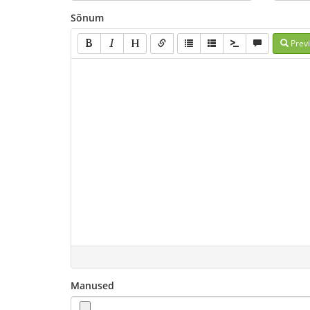
Sõnum
Prev
Manused