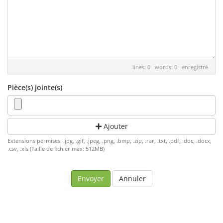
lines: 0 words: 0
enregistré
Pièce(s) jointe(s)
Ajouter
Extensions permises: .jpg, .gif, .jpeg, .png, .bmp, .zip, .rar, .txt, .pdf, .doc, .docx,
.csv, .xls (Taille de fichier max: 512MB)
Annuler