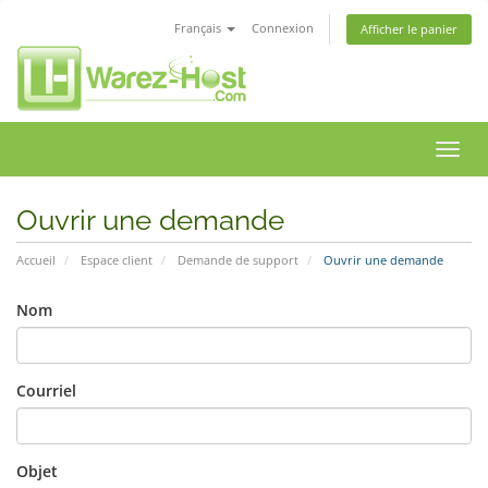
Français
Connexion
Afficher le panier
Bascu
la
navig
Ouvrir une demande
Accueil
Espace client
Demande de support
Ouvrir une demande
Nom
Courriel
Objet