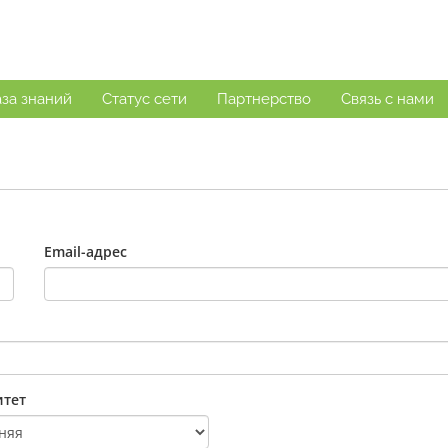
за знаний
Статус сети
Партнерство
Связь с нами
Email-адрес
тет