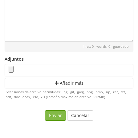
lines: 0 words: 0
guardado
Adjuntos
Añadir más
Extensiones de archivo permitidas: .jpg, .gif, .jpeg, .png, .bmp, .zip, .rar, .txt,
.pdf, .doc, .docx, .csv, .xls (Tamaño máximo de archivo: 512MB)
Cancelar