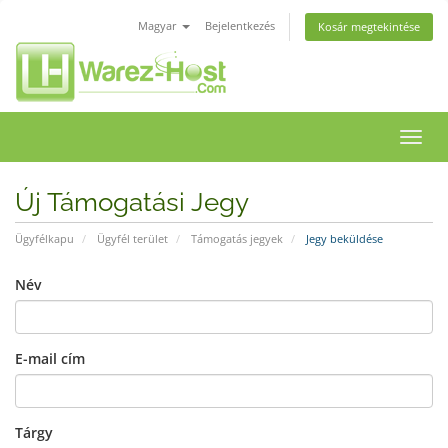
Magyar
Bejelentkezés
Kosár megtekintése
Váltá
a
navig
Új Támogatási Jegy
Ügyfélkapu
Ügyfél terület
Támogatás jegyek
Jegy beküldése
Név
E-mail cím
Tárgy