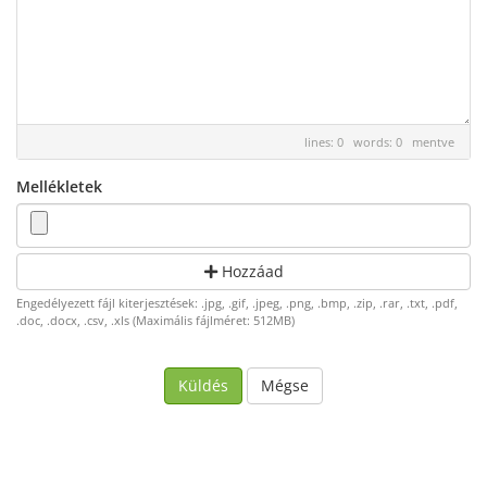
lines: 0 words: 0
mentve
Mellékletek
Hozzáad
Engedélyezett fájl kiterjesztések: .jpg, .gif, .jpeg, .png, .bmp, .zip, .rar, .txt, .pdf,
.doc, .docx, .csv, .xls (Maximális fájlméret: 512MB)
Mégse