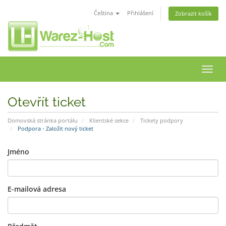
Čeština
Přihlášení
Zobrazit košík
Přep
navig
Otevřít ticket
Domovská stránka portálu
Klientské sekce
Tickety podpory
Podpora - Založit nový ticket
Jméno
E-mailová adresa