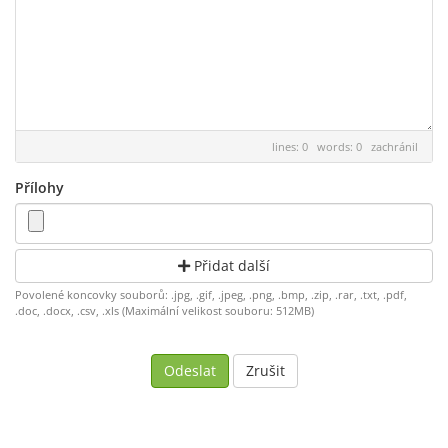
lines: 0 words: 0
zachránil
Přílohy
Přidat další
Povolené koncovky souborů: .jpg, .gif, .jpeg, .png, .bmp, .zip, .rar, .txt, .pdf,
.doc, .docx, .csv, .xls (Maximální velikost souboru: 512MB)
Zrušit