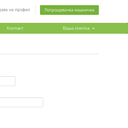
јава на профил
Потрошувачка кошничка
Контакт
Ваша сметка