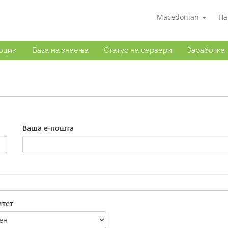
Macedonian
На
оции
База на знаења
Статус на сервери
Заработка
Ваша е-пошта
тет