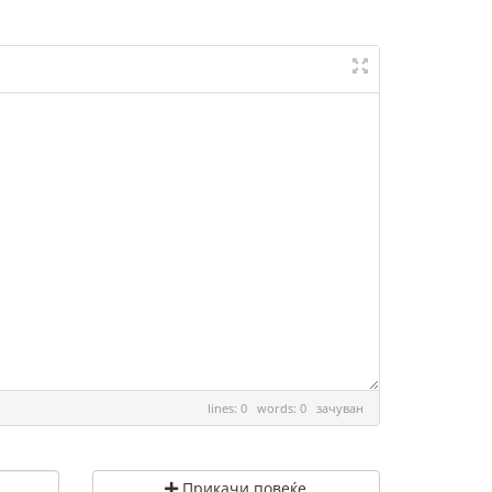
lines: 0 words: 0
зачуван
Прикачи повеќе