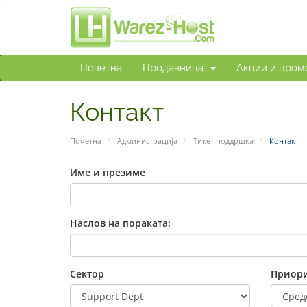
Почетна
Продавница
Акции и пром
Контакт
Почетна
Администрација
Тикет поддршка
Контакт
Име и презиме
Наслов на пораката:
Сектор
Приори