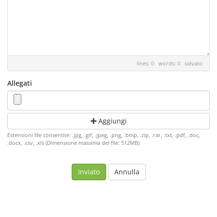
lines: 0 words: 0
salvato
Allegati
Aggiungi
Estensioni file consentite: .jpg, .gif, .jpeg, .png, .bmp, .zip, .rar, .txt, .pdf, .doc,
.docx, .csv, .xls (Dimensione massima del file: 512MB)
Annulla