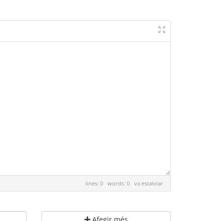
lines: 0 words: 0
va estalviar
Afegir més