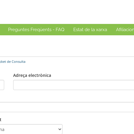
Preguntes Freqüents - FAQ
Estat de la xarxa
Afiliacio
icket de Consulta
Adreça electrònica
t