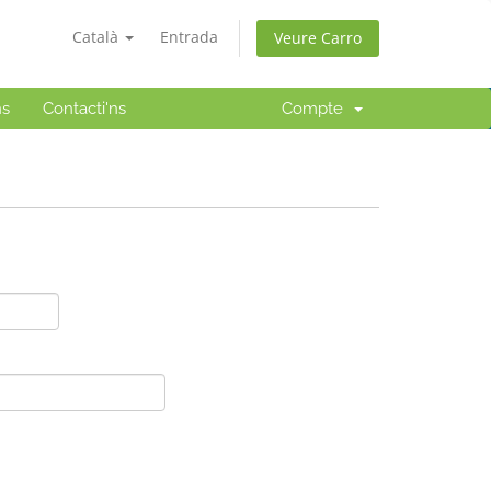
Català
Entrada
Veure Carro
ns
Contacti'ns
Compte