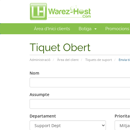
Àrea d'Inici clients
Botiga
Promocions
Tiquet Obert
Administració
Àrea del client
Tiquets de suport
Envia t
Nom
Assumpte
Departament
Priorita