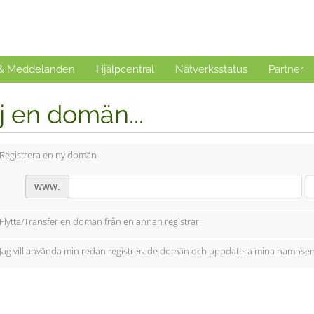
 & Meddelanden
Hjälpcentral
Nätverksstatus
Partner
j en domän...
Registrera en ny domän
www.
Flytta/Transfer en domän från en annan registrar
Jag vill använda min redan registrerade domän och uppdatera mina namnser