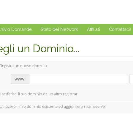
chivio Domande
Stato del Network
Affiliati
Contattaci!
gli un Dominio...
Registra un nuovo dominio
www.
Trasferisci il tuo dominio da un altro registrar
Utilizzerò il mio dominio esistente ed aggiornerò i nameserver