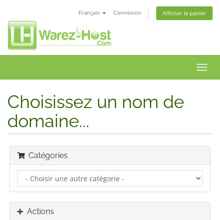
Français
Connexion
Afficher le panier
Bascu
la
navig
Choisissez un nom de
domaine...
Catégories
Actions