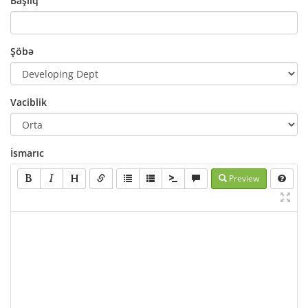
Başlıq
Şöbə
Vaciblik
İsmarıc
Preview