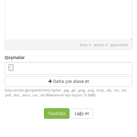
lines: 0 words: 0
qeyd edildi
Qoşmalar
Daha çox əlavə et
İcazə verilən genişləndirilmiş fayllar: .jpg, .gif, .jpeg, .png, .bmp, .zip, .rar, .txt,
.pdf, .doc, .docx, .csv, .xls (Maksimum fayl ölçüsü: 512MB)
Ləğv et