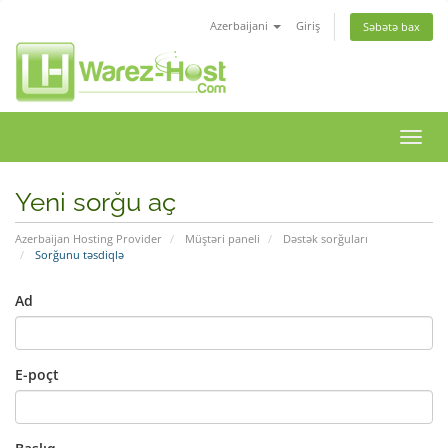
Azerbaijani
Giriş
Səbətə bax
Naviq
keçid
Yeni sorğu aç
Azerbaijan Hosting Provider
Müştəri paneli
Dəstək sorğuları
Sorğunu təsdiqlə
Ad
E-poçt