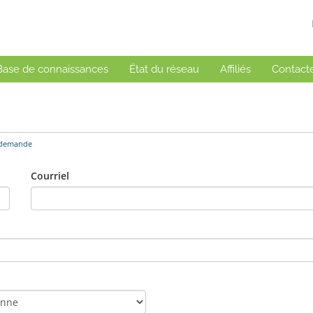
Base de connaissances
État du réseau
Affiliés
Contact
 demande
Courriel