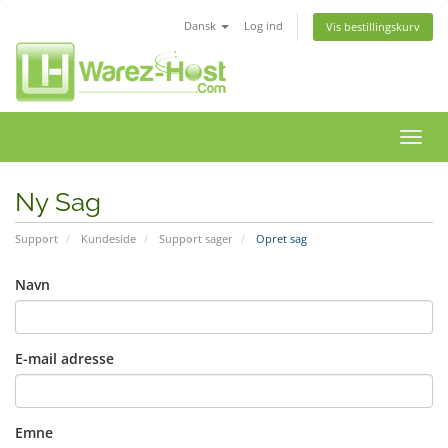
Dansk
Log ind
Vis bestillingskurv
Skift
navig
Ny Sag
Support
Kundeside
Support sager
Opret sag
Navn
E-mail adresse
Emne