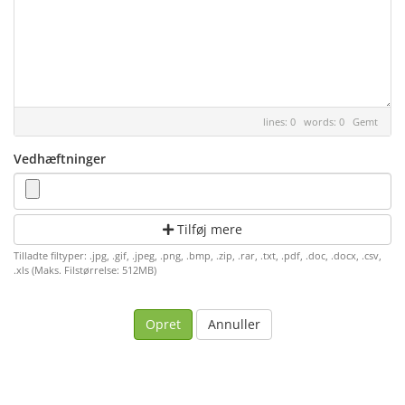
lines: 0 words: 0
Gemt
Vedhæftninger
Tilføj mere
Tilladte filtyper: .jpg, .gif, .jpeg, .png, .bmp, .zip, .rar, .txt, .pdf, .doc, .docx, .csv,
.xls (Maks. Filstørrelse: 512MB)
Annuller