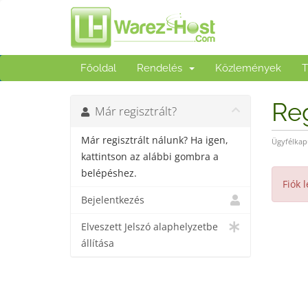
Főoldal
Rendelés
Közlemények
T
Reg
Már regisztrált?
Már regisztrált nálunk? Ha igen,
Ügyfélkap
kattintson az alábbi gombra a
belépéshez.
Fiók 
Bejelentkezés
Elveszett Jelszó alaphelyzetbe
állítása