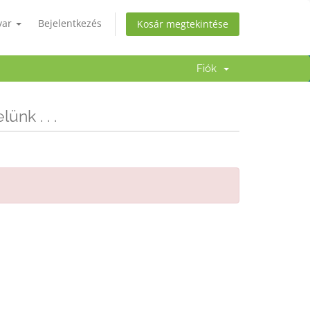
yar
Bejelentkezés
Kosár megtekintése
Fiók
ünk . . .