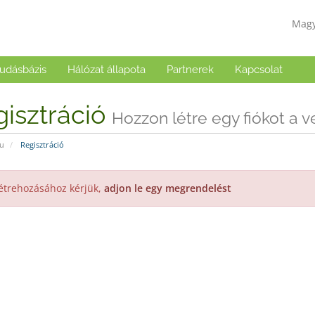
Mag
udásbázis
Hálózat állapota
Partnerek
Kapcsolat
isztráció
Hozzon létre egy fiókot a vel
u
Regisztráció
létrehozásához kérjük,
adjon le egy megrendelést