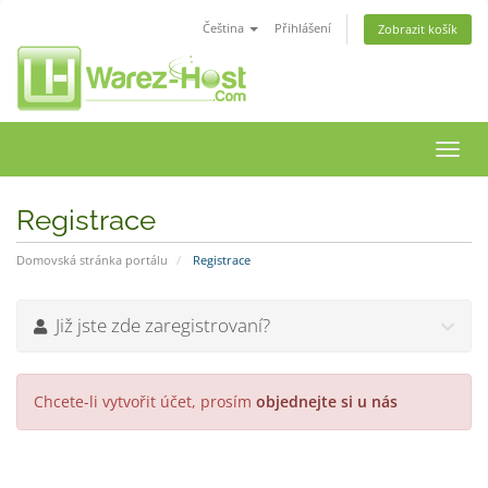
Čeština
Přihlášení
Zobrazit košík
Přep
navig
Registrace
Domovská stránka portálu
Registrace
Již jste zde zaregistrovaní?
Chcete-li vytvořit účet, prosím
objednejte si u nás