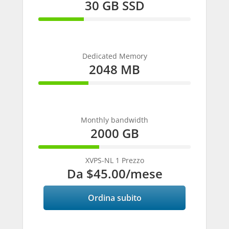
30 GB SSD
30%
Complete
Dedicated Memory
2048 MB
33%
Complete
Monthly bandwidth
2000 GB
40%
Complete
XVPS-NL 1 Prezzo
Da
$45.00
/mese
Ordina subito