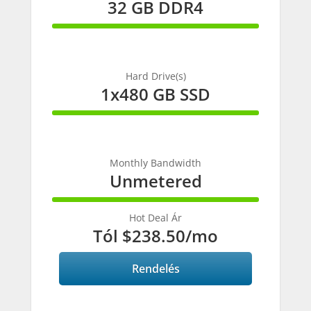
32 GB DDR4
100%
Complete
Hard Drive(s)
1x480 GB SSD
100%
Complete
Monthly Bandwidth
Unmetered
100%
Complete
Hot Deal Ár
Tól
$238.50
/mo
Rendelés