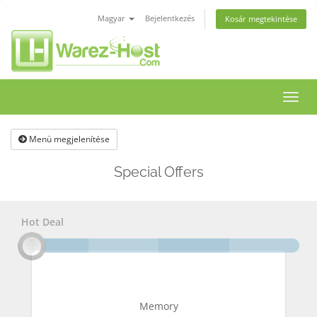
Magyar
Bejelentkezés
Kosár megtekintése
Váltá
a
navig
Menü megjelenítése
Special Offers
Hot Deal
Memory