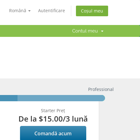
Română
Autentificare
Coșul meu
Contul meu
Professional
Starter Preț
De la
$15.00
/3 lună
Comandă acum