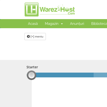
Acasă
Magazin
Anunțuri
Bibliotec
[+] meniu
Starter
Starter