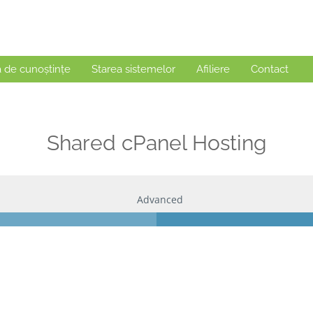
a de cunoștințe
Starea sistemelor
Afiliere
Contact
Shared cPanel Hosting
Advanced