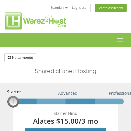
Estonian
Logi sisse
Vaata ostukorvi
Lülit
navig
Näita menüü
Shared cPanel Hosting
Starter
Starter
Advanced
Professiona
Starter Hind
Alates
$15.00
/3 mo