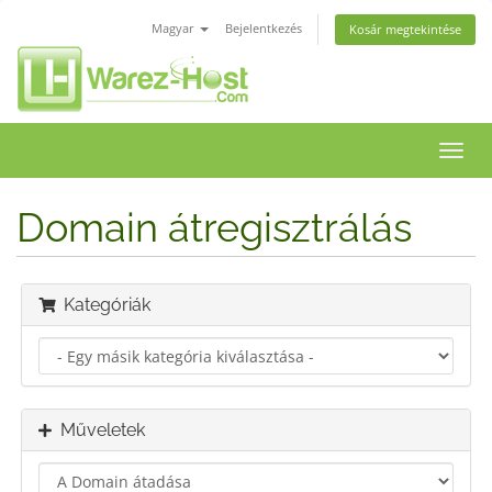
Magyar
Bejelentkezés
Kosár megtekintése
Váltá
a
navig
Domain átregisztrálás
Kategóriák
Műveletek