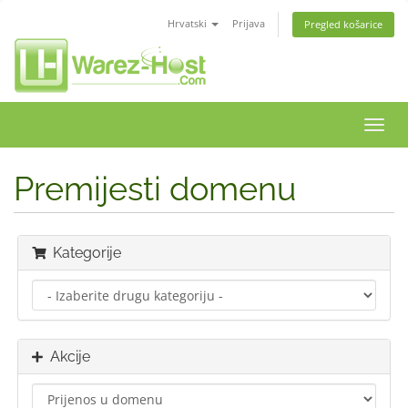
Hrvatski
Prijava
Pregled košarice
Preba
navig
Premijesti domenu
Kategorije
Akcije