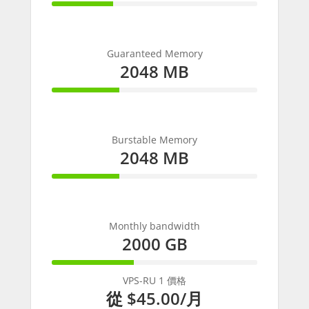
30%
Complete
Guaranteed Memory
2048 MB
33%
Complete
Burstable Memory
2048 MB
33%
Complete
Monthly bandwidth
2000 GB
40%
Complete
VPS-RU 1 價格
從
$45.00
/月