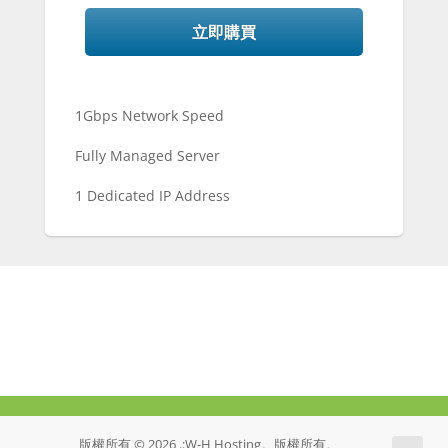
立即購買
1Gbps Network Speed
Fully Managed Server
1 Dedicated IP Address
版權所有 © 2026 .:W-H Hosting。版權所有。