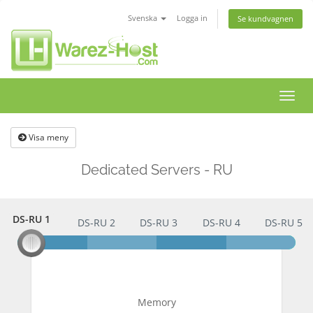
Svenska
Logga in
Se kundvagnen
Växla
navig
Visa meny
Dedicated Servers - RU
DS-RU 1
DS-RU 1
DS-RU 2
DS-RU 3
DS-RU 4
DS-RU 5
Memory