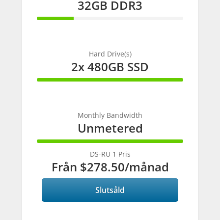
32GB DDR3
25%
Complete
Hard Drive(s)
2x 480GB SSD
100%
Complete
Monthly Bandwidth
Unmetered
100%
Complete
DS-RU 1 Pris
Från
$278.50
/månad
Slutsåld