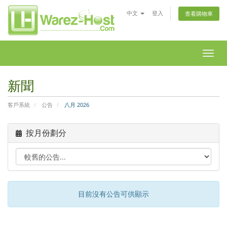
中文
登入
查看購物車
切
換
導
新聞
覽
客戶系統
公告
八月 2026
按月份劃分
目前沒有公告可供顯示