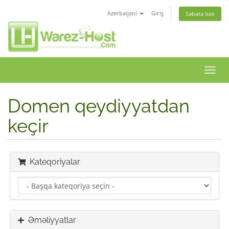
Azerbaijani
Giriş
Səbətə bax
Naviq
keçid
Domen qeydiyyatdan
keçir
Kateqoriyalar
Əməliyyatlar