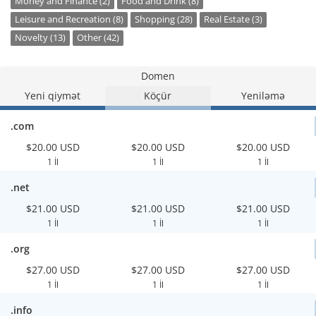
Money and Finance (2)
Food and Drink (8)
Leisure and Recreation (8)
Shopping (28)
Real Estate (3)
Novelty (13)
Other (42)
Domen
Yeni qiymət
Köçür
Yeniləmə
.com
$20.00 USD
$20.00 USD
$20.00 USD
1 İl
1 İl
1 İl
.net
$21.00 USD
$21.00 USD
$21.00 USD
1 İl
1 İl
1 İl
.org
$27.00 USD
$27.00 USD
$27.00 USD
1 İl
1 İl
1 İl
.info