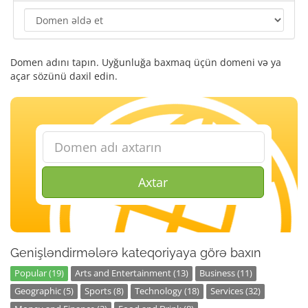
Domen adını tapın. Uyğunluğa baxmaq üçün domeni və ya
açar sözünü daxil edin.
Axtar
Genişləndirmələrə kateqoriyaya görə baxın
Popular (19)
Arts and Entertainment (13)
Business (11)
Geographic (5)
Sports (8)
Technology (18)
Services (32)